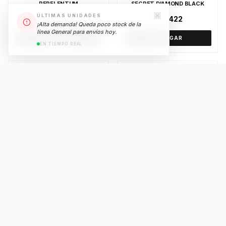
REPELENTUM
SECRET DIAMOND BLACK
ÚLTIMAS UNIDADES
$18.302
$23.422
¡Alta demanda! Queda poco stock de la
línea General para envíos hoy.
AGREGAR
AGREGAR
EN TIEMPO REAL
SECRET DIAMOND WHITE
SECRET NATURAL DIAMOND
$23.422
$19.604
AGREGAR
AGREGAR